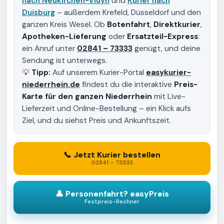
nach Neukirchen-Vluyn
und
Kurier nach
Duisburg
– außerdem Krefeld, Düsseldorf und den
ganzen Kreis Wesel. Ob
Botenfahrt
,
Direktkurier
,
Apotheken-Lieferung
oder
Ersatzteil-Express
:
ein Anruf unter
02841 – 73333
genügt, und deine
Sendung ist unterwegs.
💡
Tipp:
Auf unserem Kurier-Portal
easykurier-
niederrhein.de
findest du die interaktive
Preis-
Karte für den ganzen Niederrhein
mit Live-
Lieferzeit und Online-Bestellung – ein Klick aufs
Ziel, und du siehst Preis und Ankunftszeit.
📞 Jetzt Kurier bestellen
02841 – 73333
👤 Personenfahrt? easyPreis
Festpreis-Rechner