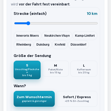
wird
vor der Fahrt fest vereinbart
.
Strecke (einfach)
10 km
Innerorts Moers
Neukirchen-Vluyn
Kamp-Lintfort
Rheinberg
Duisburg
Krefeld
Düsseldorf
Größe der Sendung
S
M
L
Umschlag/Päckche
Paket/Kiste
Kofferraum
n
bis 15 kg
bis 25 kg
bis 5 kg
Wann?
Zum Wunschtermin
Sofort / Express
geplant & günstiger
+25 % Eil-Zuschlag