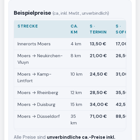
Beispielpreise
(ca., inkl. MwSt., unverbindlich)
STRECKE
CA.
S ·
S ·
KM
TERMIN
SOFORT
Innerorts Moers
4 km
13,50 €
17,00 €
Moers → Neukirchen-
8 km
21,00 €
26,50 €
Vluyn
Moers → Kamp-
10 km
24,50 €
31,00 €
Lintfort
Moers → Rheinberg
12 km
28,50 €
35,50 €
Moers → Duisburg
15 km
34,00 €
42,50 €
Moers → Düsseldorf
35
71,00 €
88,50 €
km
Alle Preise sind
unverbindliche ca.-Preise inkl.