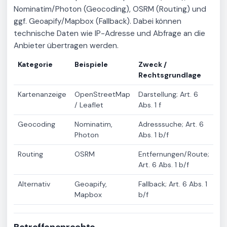
Nominatim/Photon (Geocoding), OSRM (Routing) und
ggf. Geoapify/Mapbox (Fallback). Dabei können
technische Daten wie IP-Adresse und Abfrage an die
Anbieter übertragen werden.
Kategorie
Beispiele
Zweck /
Rechtsgrundlage
Kartenanzeige
OpenStreetMap
Darstellung; Art. 6
/ Leaflet
Abs. 1 f
Geocoding
Nominatim,
Adresssuche; Art. 6
Photon
Abs. 1 b/f
Routing
OSRM
Entfernungen/Route;
Art. 6 Abs. 1 b/f
Alternativ
Geoapify,
Fallback; Art. 6 Abs. 1
Mapbox
b/f