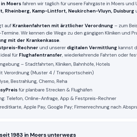
in Moers
fahren wir täglich für unsere Fahrgäste in Moers un
, Rheinberg, Kamp-Lintfort, Neukirchen-Vluyn, Duisburg
u
gt auf
Krankenfahrten mit ärztlicher Verordnung
– zum Beis
-Termine. Wir kennen die Wege zu den gängigen Kliniken und P
ng mit der Krankenkasse
.
stpreis-Rechner
und unserer
digitalen Vermittlung
kannst d
ideal für
Flughafentransfer
, wiederkehrende Fahrten oder fes
mgebung – Stadtfahrten, Kliniken, Bahnhöfe, Hotels
it Verordnung (Muster 4 / Transportschein)
alyse, Bestrahlung, Chemo, Reha
syPreis
für planbare Strecken & Flughäfen
ung: Telefon, Online-Anfrage, App & Festpreis-Rechner
Kreditkarte, Apple Pay, Google Pay; Firmenrechnung nach Absp
 seit 1983 in Moers unterwegs