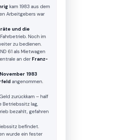
hrig
kam 1983 aus dem
gen Arbeitgebers war
räte und die
Fahrbetrieb. Noch im
eiter zu bedienen.
ND 61 als Mietwagen
entrale an der
Franz-
November 1983
feld
angenommen.
) Geld zurückkam – half
 Betriebssitz lag,
rieb bezahlt, gefahren
iebssitz befindet.
en wurde ein fester