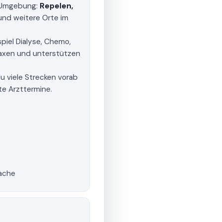
d Umgebung:
Repelen,
nd weitere Orte im
piel Dialyse, Chemo,
raxen und unterstützen
u viele Strecken vorab
te Arzttermine.
rache