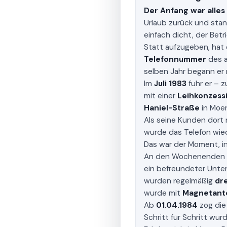
Der Anfang war alles
Urlaub zurück und stan
einfach dicht, der Bet
Statt aufzugeben, hat 
Telefonnummer
des a
selben Jahr begann er 
Im
Juli 1983
fuhr er – 
mit einer
Leihkonzessi
Haniel-Straße
in Moer
Als seine Kunden dort 
wurde das Telefon wie
Das war der Moment, in
An den Wochenenden 
ein befreundeter Unte
wurden regelmäßig
dr
wurde mit
Magnetant
Ab
01.04.1984
zog die
Schritt für Schritt wu