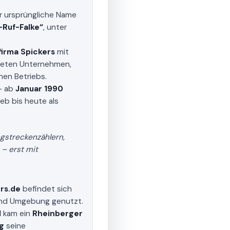
er ursprüngliche Name
-Ruf-Falke“
, unter
irma Spickers
mit
ndeten Unternehmen,
nen Betriebs.
– ab
Januar 1990
eb bis heute als
gstreckenzählern,
– erst mit
rs.de
befindet sich
 und Umgebung genutzt.
1
kam ein
Rheinberger
ig
seine