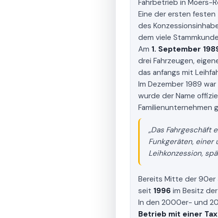
Fahrbetrieb in Moers-R
Eine der ersten festen 
des Konzessionsinhab
dem viele Stammkunde
Am
1. September 198
drei Fahrzeugen, eige
das anfangs mit Leihfa
Im Dezember 1989 war 
wurde der Name offiziel
Familienunternehmen g
„Das Fahrgeschäft e
Funkgeräten, einer
Leihkonzession, spä
Bereits Mitte der 90er
seit
1996
im Besitz der
In den 2000er- und 20
Betrieb mit einer T