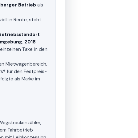
berger Betrieb
als
ziell in Rente, steht
Betriebsstandort
Umgebung
.
2018
 einzelnen Taxe in den
en Mietwagenbereich,
rs® für den Festpreis-
folgte als Marke im
t Wegstreckenzähler,
nem Fahrbetrieb
en mit Leihkonzession