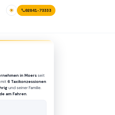
02841-73333
s
ternehmen in Moers
seit
b mit
6 Taxikonzessionen
hrig
und seiner Familie.
ude am Fahren
.