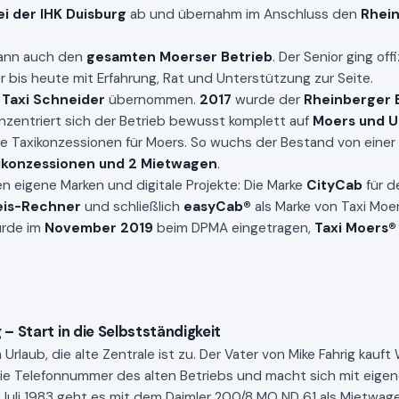
i der IHK Duisburg
ab und übernahm im Anschluss den
Rhein
.
ann auch den
gesamten Moerser Betrieb
. Der Senior ging offi
bis heute mit Erfahrung, Rat und Unterstützung zur Seite.
h
Taxi Schneider
übernommen.
2017
wurde der
Rheinberger 
zentriert sich der Betrieb bewusst komplett auf
Moers und 
ere Taxikonzessionen für Moers. So wuchs der Bestand von einer
ikonzessionen und 2 Mietwagen
.
en eigene Marken und digitale Projekte: Die Marke
CityCab
für d
eis-Rechner
und schließlich
easyCab®
als Marke von Taxi Moe
rde im
November 2019
beim DPMA eingetragen,
Taxi Moers®
 – Start in die Selbstständigkeit
Urlaub, die alte Zentrale ist zu. Der Vater von Mike Fahrig kauf
ie Telefonnummer des alten Betriebs und macht sich mit eige
 Juli 1983 geht es mit dem Daimler 200/8 MO ND 61 als Mietwag