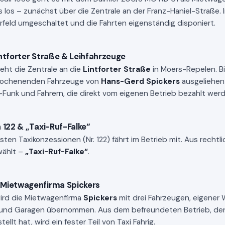
s los – zunächst über die Zentrale an der Franz-Haniel-Straße
feld umgeschaltet und die Fahrten eigenständig disponiert.
ntforter Straße & Leihfahrzeuge
eht die Zentrale an die
Lintforter Straße
in Moers-Repelen. B
ochenenden Fahrzeuge von
Hans-Gerd Spickers
ausgeliehen
unk und Fahrern, die direkt vom eigenen Betrieb bezahlt werd
 122 & „Taxi-Ruf-Falke“
esten Taxikonzessionen (Nr. 122) fährt im Betrieb mit. Aus recht
wählt –
„Taxi-Ruf-Falke“
.
Mietwagenfirma Spickers
ird die Mietwagenfirma
Spickers
mit drei Fahrzeugen, eigener 
und Garagen übernommen. Aus dem befreundeten Betrieb, der
ellt hat, wird ein fester Teil von Taxi Fahrig.