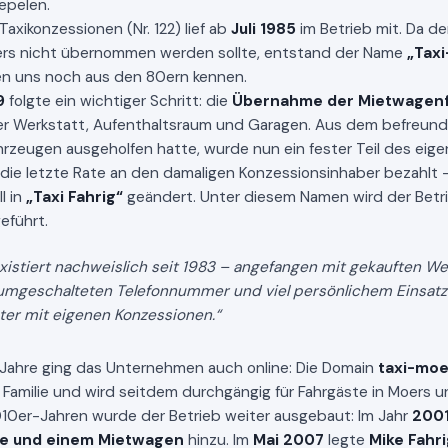
epelen.
Taxikonzessionen (Nr. 122) lief ab
Juli 1985
im Betrieb mit. Da d
ers nicht übernommen werden sollte, entstand der Name
„Taxi
n uns noch aus den 80ern kennen.
9
folgte ein wichtiger Schritt: die
Übernahme der Mietwagenf
ner Werkstatt, Aufenthaltsraum und Garagen. Aus dem befreu
hrzeugen ausgeholfen hatte, wurde nun ein fester Teil des eige
die letzte Rate an den damaligen Konzessionsinhaber bezahlt 
l in
„Taxi Fahrig“
geändert. Unter diesem Namen wird der Betri
eführt.
xistiert nachweislich seit 1983 – angefangen mit gekauften We
 umgeschalteten Telefonnummer und viel persönlichem Einsatz 
ter mit eigenen Konzessionen.“
 Jahre ging das Unternehmen auch online: Die Domain
taxi-moe
 Familie und wird seitdem durchgängig für Fahrgäste in Moers
10er-Jahren wurde der Betrieb weiter ausgebaut: Im Jahr
200
axe und einem Mietwagen
hinzu. Im
Mai 2007
legte
Mike Fahr