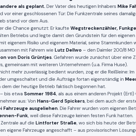
 andere als geplant.
Der Vater des heutigen Inhabers
Mike Fa
d vor einer geschlossenen Tür: Die Funkzentrale seines damali
rieb stand vor dem Aus.
er die Chance genutzt: Er kaufte
Wegstreckenzähler, Funkge
lten Betriebs und legte damit den Grundstein für den eigenen 
mit eigenem Risiko und eigenem Material, seine Stammkunden w
zusammen mit Fahrern wie
Lutz Dellwo
– den Daimler 200/8 MO 
on von Doris Grüntjes
. Gefahren wurde zunächst über eine Z
s, gemeinsam mit weiteren Unternehmern (u.a. Firma Huse).
nicht mehr zuverlässig bedient wurden, zog er die Reißleine: Im
der umgeschaltet und die Aufträge fortan eigenständig in
Meer
 dem der heutige Betrieb faktisch begonnen hat.
– bis etwa
Sommer 1984
, als aus einem anderen Projekt (Ertl
rnehmer aus: Von
Hans-Gerd Spickers
, bei dem auch der erste
ei Fahrzeuge ausgeliehen
. Die Fahrer wurden vom eigenen Bet
ennen-Funk
, weil diese Fahrzeuge keinen festen Funk hatten.
 Zentrale auf die
Lintforter Straße
, wo sich bis heute der Betr
rden eigene Fahrzeuge angeschafft – aus provisorischen Lösung