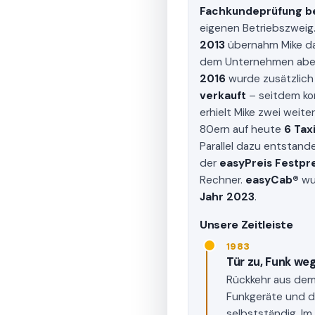
Fachkundeprüfung be
eigenen Betriebszweig
2013
übernahm Mike d
dem Unternehmen aber 
2016
wurde zusätzlic
verkauft
– seitdem kon
erhielt Mike zwei weit
80ern auf heute
6 Tax
Parallel dazu entstand
der
easyPreis Festpr
Rechner.
easyCab®
wu
Jahr 2023
.
Unsere Zeitleiste
1983
Tür zu, Funk weg
Rückkehr aus dem 
Funkgeräte und d
selbstständig. Im