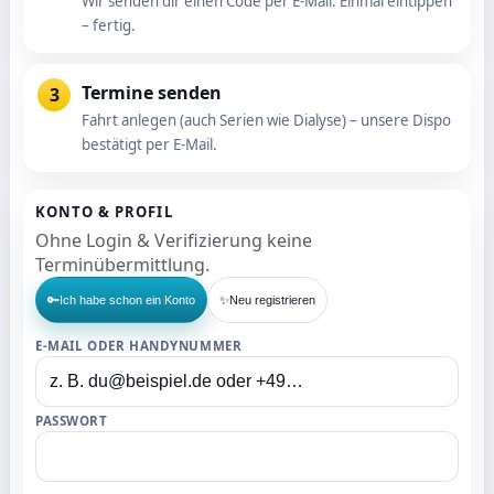
Wir senden dir einen Code per E-Mail. Einmal eintippen
– fertig.
Termine senden
3
Fahrt anlegen (auch Serien wie Dialyse) – unsere Dispo
bestätigt per E-Mail.
KONTO & PROFIL
Ohne Login & Verifizierung keine
Terminübermittlung.
✨
🔑
Ich habe schon ein Konto
Neu registrieren
E-MAIL
ODER
HANDYNUMMER
PASSWORT