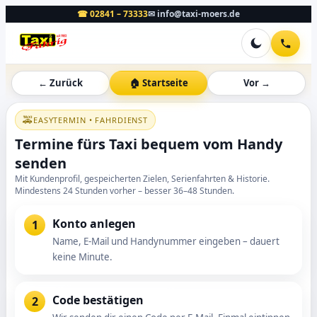
☎ 02841 – 73333
✉ info@taxi-moers.de
← Zurück
🏠 Startseite
Vor →
🚕
EASYTERMIN • FAHRDIENST
Termine fürs Taxi bequem vom Handy
senden
Mit Kundenprofil, gespeicherten Zielen, Serienfahrten & Historie.
Mindestens 24 Stunden vorher – besser 36–48 Stunden.
Konto anlegen
1
Name, E-Mail und Handynummer eingeben – dauert
keine Minute.
Code bestätigen
2